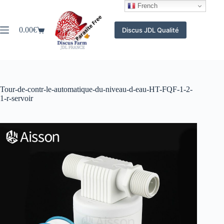
Passer
French
au
contenu
0.00
€
Discus JDL Qualité
Panier
d’achat
Tour-de-contr-le-automatique-du-niveau-d-eau-HT-FQF-1-2-
1-r-servoir