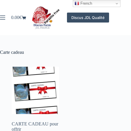
Passer
French
au
contenu
0.00
€
Discus JDL Qualité
Panier
d’achat
Carte cadeau
CARTE CADEAU pour
offrir