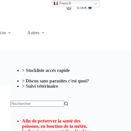
French
0.00
€
Panier
d’achat
cus
Autres
> Stockliste accès rapide
> Discus sans parasites c'est quoi?
> Suivi vétérinaire
Aucun
résultat
Afin de préserver la santé des
poissons, en fonction de la météo,