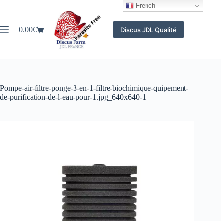
Passer
French
au
contenu
0.00
€
Discus JDL Qualité
Panier
d’achat
Pompe-air-filtre-ponge-3-en-1-filtre-biochimique-quipement-
de-purification-de-l-eau-pour-1.jpg_640x640-1