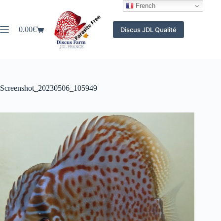
Passer
French
au
contenu
0.00
€
Discus JDL Qualité
Panier
d’achat
Screenshot_20230506_105949