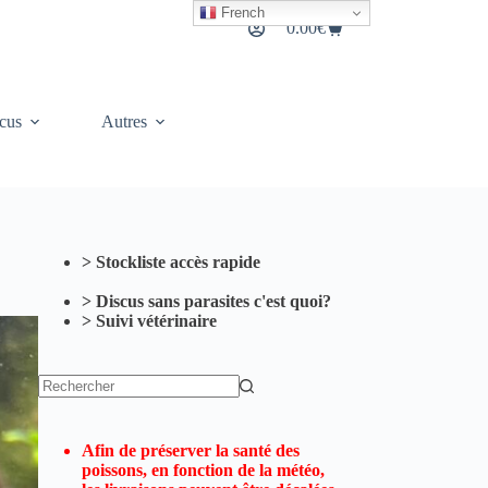
French
0.00
€
Panier
d’achat
cus
Autres
> Stockliste accès rapide
> Discus sans parasites c'est quoi?
> Suivi vétérinaire
Aucun
résultat
Afin de préserver la santé des
poissons, en fonction de la météo,