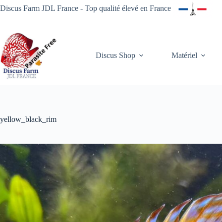
Passer
Discus Farm JDL France - Top qualité élevé en France
au
contenu
Discus Shop
Matériel
yellow_black_rim