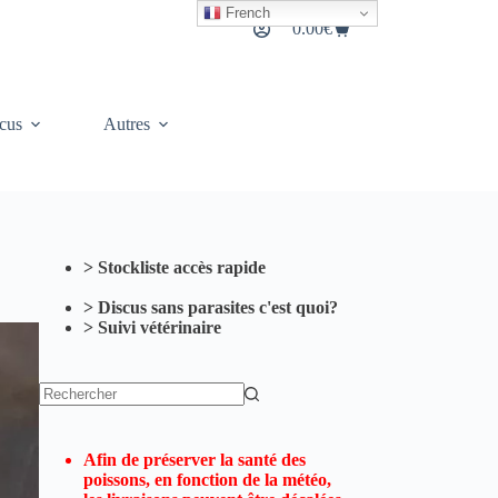
French
0.00
€
Panier
d’achat
cus
Autres
> Stockliste accès rapide
> Discus sans parasites c'est quoi?
> Suivi vétérinaire
Aucun
résultat
Afin de préserver la santé des
poissons, en fonction de la météo,