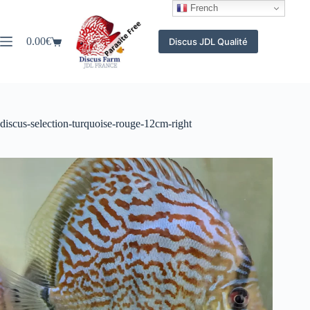
Passer
French
au
contenu
0.00
€
Discus JDL Qualité
Panier
d’achat
discus-selection-turquoise-rouge-12cm-right