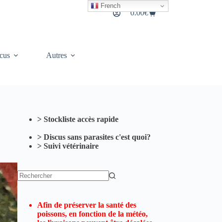
French
0.00
€
Panier
d’achat
cus
Autres
> Stockliste accès rapide
> Discus sans parasites c'est quoi?
> Suivi vétérinaire
Aucun
résultat
Afin de préserver la santé des
poissons, en fonction de la météo,