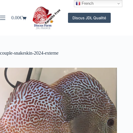
Passer
French
au
contenu
0.00
€
Discus JDL Qualité
Panier
d’achat
couple-snakeskin-2024-externe