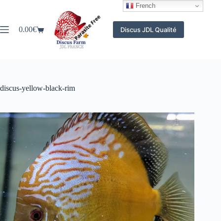
Passer
French
au
contenu
0.00
€
Discus JDL Qualité
Panier
d’achat
discus-yellow-black-rim