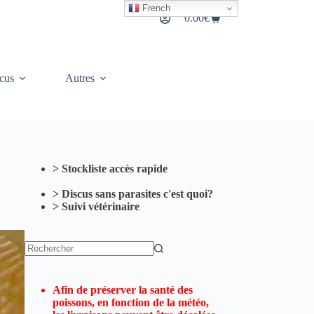
French
0.00
€
Panier
d’achat
cus
Autres
> Stockliste accès rapide
> Discus sans parasites c'est quoi?
> Suivi vétérinaire
Aucun
résultat
Afin de préserver la santé des
poissons, en fonction de la météo,