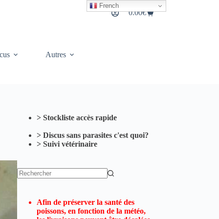
French
0.00
€
Panier
d’achat
cus
Autres
> Stockliste accès rapide
> Discus sans parasites c'est quoi?
> Suivi vétérinaire
Aucun
résultat
Afin de préserver la santé des
poissons, en fonction de la météo,