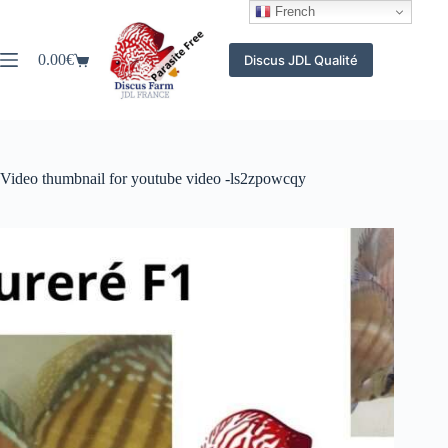
Passer
French
au
contenu
0.00
€
Discus JDL Qualité
Panier
d’achat
Video thumbnail for youtube video -ls2zpowcqy