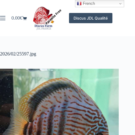
Passer
French
au
contenu
0.00
€
Discus JDL Qualité
Panier
d’achat
2026/02/25597.jpg