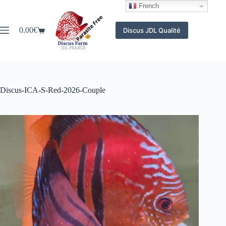
Passer
French
au
contenu
0.00
€
Discus JDL Qualité
Panier
d’achat
Discus-ICA-S-Red-2026-Couple