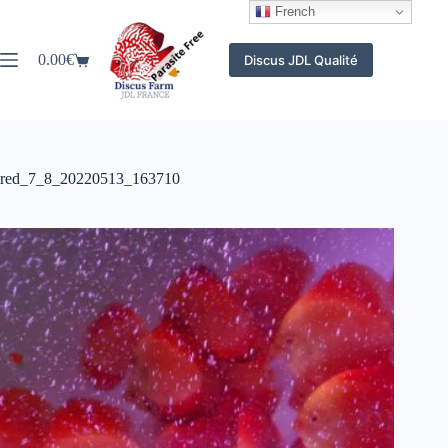
Passer
French
au
contenu
0.00
€
Discus JDL Qualité
Panier
d’achat
red_7_8_20220513_163710