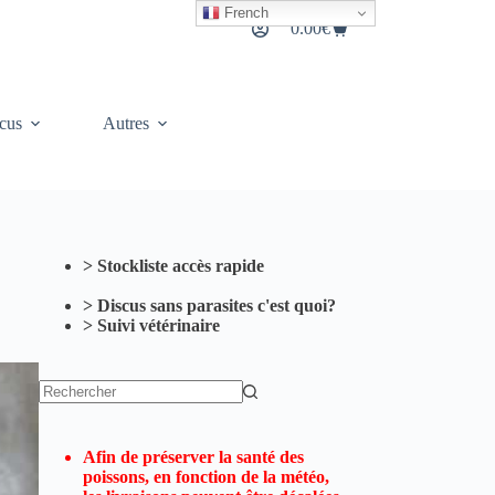
French
0.00
€
Panier
d’achat
cus
Autres
> Stockliste accès rapide
> Discus sans parasites c'est quoi?
> Suivi vétérinaire
Aucun
résultat
Afin de préserver la santé des
poissons, en fonction de la météo,