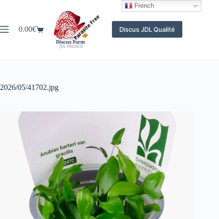
Passer
French
au
contenu
0.00
€
Discus JDL Qualité
Panier
d’achat
2026/05/41702.jpg