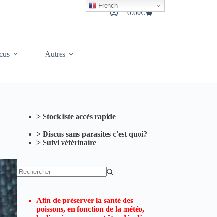
French
0.00
€
Panier
d’achat
cus
Autres
> Stockliste accès rapide
> Discus sans parasites c'est quoi?
> Suivi vétérinaire
Aucun
résultat
Afin de préserver la santé des
poissons, en fonction de la météo,