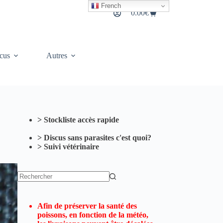
French
0.00
€
Panier
d’achat
cus
Autres
> Stockliste accès rapide
> Discus sans parasites c'est quoi?
> Suivi vétérinaire
Aucun
résultat
Afin de préserver la santé des
poissons, en fonction de la météo,