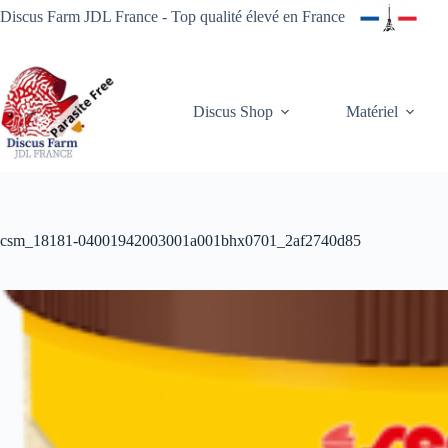
Passer
Discus Farm JDL France - Top qualité élevé en France
au
contenu
Discus Shop
Matériel
csm_18181-04001942003001a001bhx0701_2af2740d85