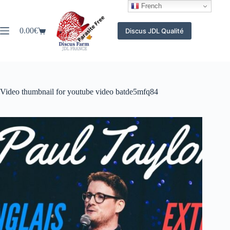
Passer
French
au
contenu
0.00
€
Discus JDL Qualité
Panier
d’achat
Video thumbnail for youtube video batde5mfq84