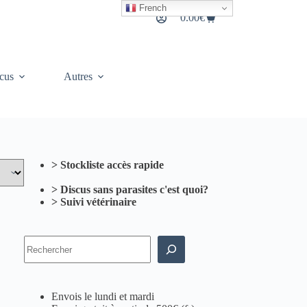
French
0.00
€
Panier
d’achat
cus
Autres
> Stockliste accès rapide
> Discus sans parasites c'est quoi?
> Suivi vétérinaire
Rechercher
Envois le lundi et mardi