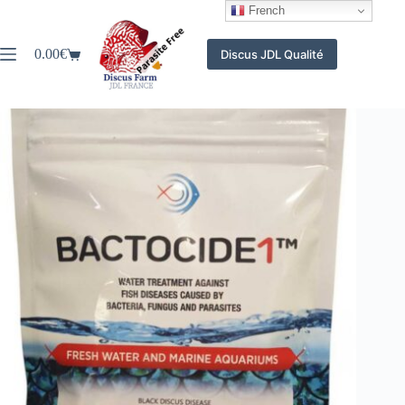
Passer
French
au
contenu
0.00
€
Discus JDL Qualité
Panier
d’achat