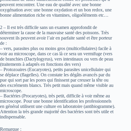
peuvent rencontrer. Une eau de qualité avec une bonne
oxygénation avec une bonne oxydation et un bon redox, une
bonne alimentation riche en vitamines, oligoéléments etc…
2 – Il est très difficile sans un examen approfondit de
déterminer la cause de la mauvaise santé des poissons. Très
souvent ils peuvent avoir l’air en parfaite santé et être porteur
de :
– vers, parasites plus ou moins gros (multicellulaires) facile à
voir au microscope, dans ce cas là ce sera un vermifuge (vers
de branchies (Dactylogyrus), vers intestinaux ou vers de peau
(traitements à adaptés en fonctions des vers)
– Protozoaires (Eucaryotes), petits parasites unicellulaire qui
se déplace (flagelles). On constate les dégâts avancés par du
pue qui sort par les pores qui finissent par creuser la tête ou
des excréments blancs. Très petit mais quand même visible au
microscope.
– Bactéries (Procaryotes), très petit, difficile à voir même au
microscope. Pour une bonne identification les professionnels
en général utilisent une culture en laboratoire (antibiogramme).
Attention la très grande majorité des bactéries sont très utile et
indispensable.
Remarque :