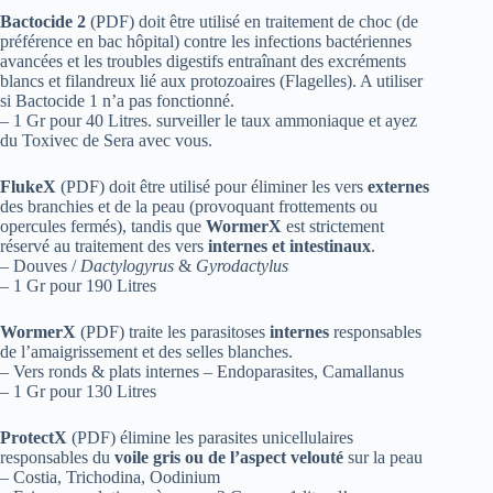
Bactocide 2
(PDF)
doit être utilisé en traitement de choc (de
préférence en bac hôpital) contre les infections bactériennes
avancées et les troubles digestifs entraînant des excréments
blancs et filandreux lié aux protozoaires (Flagelles). A utiliser
si Bactocide 1 n’a pas fonctionné.
– 1 Gr pour 40 Litres. surveiller le taux ammoniaque et ayez
du
Toxivec de Sera
avec vous.
FlukeX
(PDF)
doit être utilisé pour éliminer les vers
externes
des branchies et de la peau (provoquant frottements ou
opercules fermés), tandis que
WormerX
est strictement
réservé au traitement des vers
internes et intestinaux
.
– Douves /
Dactylogyrus
&
Gyrodactylus
– 1 Gr pour 190 Litres
WormerX
(PDF)
traite les parasitoses
internes
responsables
de l’amaigrissement et des selles blanches.
– Vers ronds & plats internes – Endoparasites, Camallanus
– 1 Gr pour 130 Litres
ProtectX
(PDF)
élimine les parasites unicellulaires
responsables du
voile gris ou de l’aspect velouté
sur la peau
– Costia, Trichodina, Oodinium