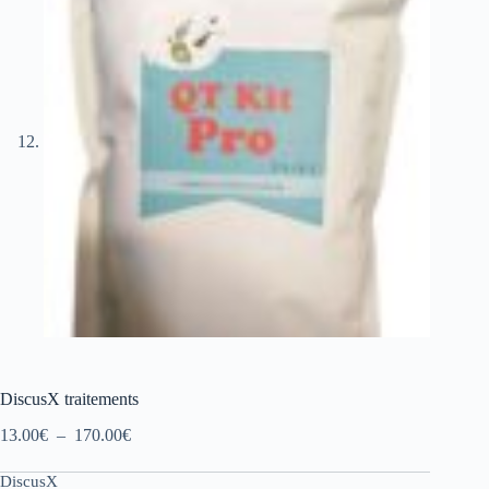
DiscusX traitements
Plage
13.00
€
–
170.00
€
de
prix :
DiscusX