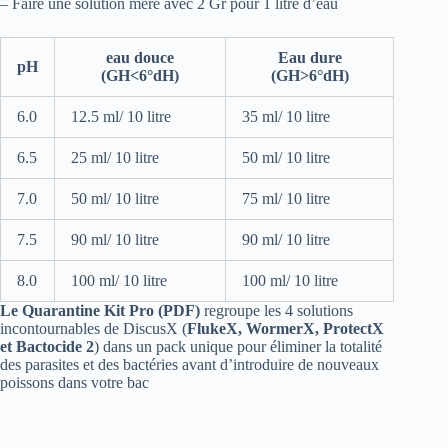
– Faire une solution mère avec 2 Gr pour 1 litre d’eau
eau douce
Eau dure
pH
(GH<6°dH)
(GH>6°dH)
6.0
12.5 ml/ 10 litre
35 ml/ 10 litre
6.5
25 ml/ 10 litre
50 ml/ 10 litre
7.0
50 ml/ 10 litre
75 ml/ 10 litre
7.5
90 ml/ 10 litre
90 ml/ 10 litre
8.0
100 ml/ 10 litre
100 ml/ 10 litre
Le Quarantine Kit Pro (PDF)
regroupe les 4 solutions
incontournables de DiscusX (
FlukeX, WormerX, ProtectX
et Bactocide 2
) dans un pack unique pour éliminer la totalité
des parasites et des bactéries avant d’introduire de nouveaux
poissons dans votre bac