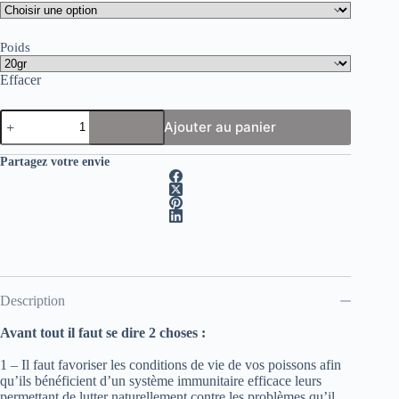
13.00€
à
170.00€
Poids
Effacer
quantité
Ajouter au panier
de
DiscusX
traitements
Partagez votre envie
Description
Avant tout il faut se dire 2 choses :
1 – Il faut favoriser les conditions de vie de vos poissons afin
qu’ils bénéficient d’un système immunitaire efficace leurs
permettant de lutter naturellement contre les problèmes qu’il