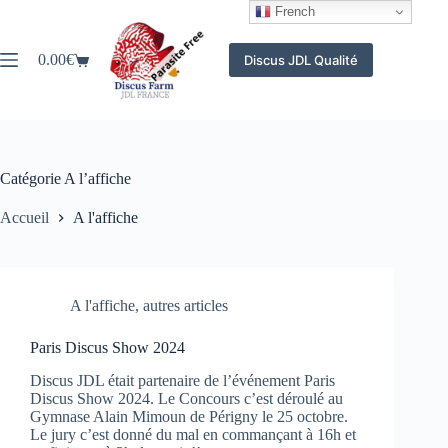
Passer
French
au
contenu
0.00
€
Discus JDL Qualité
Panier
d’achat
Catégorie
A l’affiche
Accueil
A l'affiche
A l'affiche
,
autres articles
Paris Discus Show 2024
Discus JDL était partenaire de l’événement Paris
Discus Show 2024. Le Concours c’est déroulé au
Gymnase Alain Mimoun de Périgny le 25 octobre.
Le jury c’est donné du mal en commançant à 16h et