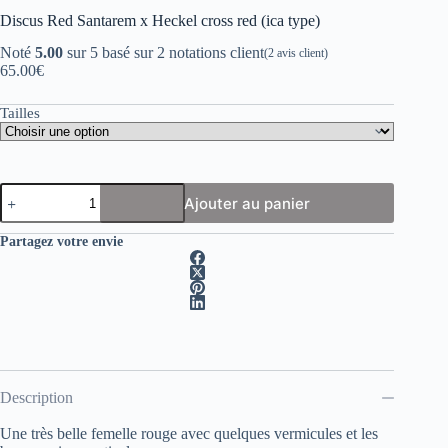
Discus Red Santarem x Heckel cross red (ica type)
Noté
5.00
sur 5 basé sur
2
notations client
(
2
avis client)
65.00
€
Tailles
quantité
Ajouter au panier
de
Discus
Red
Partagez votre envie
Santarem
x
Heckel
cross
red
(ica
type)
Description
Une très belle femelle rouge avec quelques vermicules et les