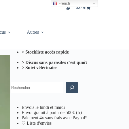
French
0.00
€
Panier
d’achat
cus
Autres
> Stockliste accès rapide
> Discus sans parasites c'est quoi?
> Suivi vétérinaire
Rechercher
Envois le lundi et mardi
Envoi gratuit à partir de 500€ (fr)
Paiement 4x sans frais avec Paypal*
♡ Liste d'envies