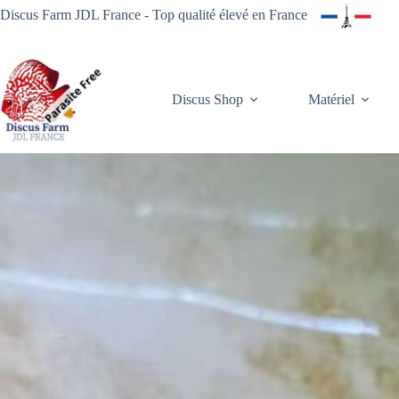
Passer
Discus Farm JDL France - Top qualité élevé en France
au
contenu
Discus Shop
Matériel