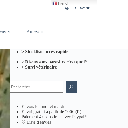
French
0.00
€
Panier
d’achat
cus
Autres
> Stockliste accès rapide
> Discus sans parasites c'est quoi?
> Suivi vétérinaire
Rechercher
Envois le lundi et mardi
Envoi gratuit à partir de 500€ (fr)
Paiement 4x sans frais avec Paypal*
♡ Liste d'envies