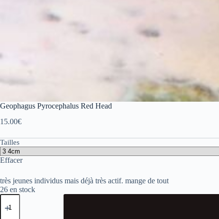
Geophagus Pyrocephalus Red Head
15.00
€
Tailles
Effacer
très jeunes individus mais déjà très actif. mange de tout
26 en stock
quantité
de
Geophagus