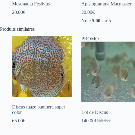
Mesonauta Festivus
Apistogramma Macmasteri
20.00
€
20.00
€
Note
5.00
sur 5
Produits similaires
PROMO !
Discus maze panthera super
color
Lot de Discus
65.00
€
140.00
€
150.00
€
Le
Le
prix
prix
initial
actuel