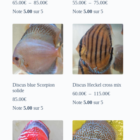
Plage
Plage
65.00
€
–
85.00
€
55.00
€
–
75.00
€
de
de
Note
5.00
sur 5
Note
5.00
sur 5
prix :
prix :
65.00€
55.00€
à
à
85.00€
75.00€
Discus blue Scorpion
Discus Heckel cross mix
solide
Plage
60.00
€
–
115.00
€
de
85.00
€
Note
5.00
sur 5
prix :
Note
5.00
sur 5
60.00€
à
115.00€