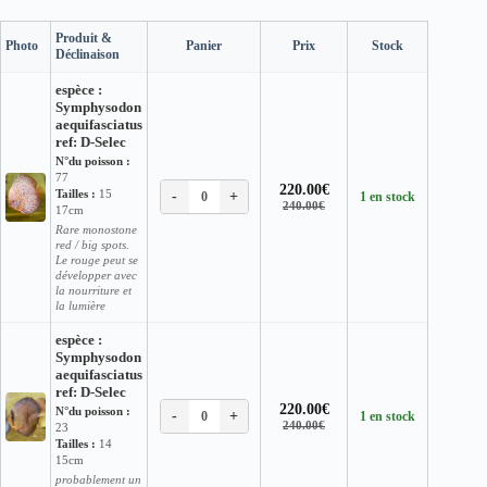
38.00€
Produit &
Photo
Panier
Prix
Stock
Déclinaison
espèce :
Symphysodon
aequifasciatus
ref: D-Selec
N°du poisson :
77
220.00
€
Tailles :
15
-
+
0
1 en stock
Le
Le
240.00
€
17cm
prix
prix
Rare monostone
initial
actuel
red / big spots.
était :
est :
Le rouge peut se
240.00€.
220.00€.
développer avec
la nourriture et
la lumière
espèce :
Symphysodon
aequifasciatus
ref: D-Selec
220.00
€
N°du poisson :
-
+
0
1 en stock
Le
Le
240.00
€
23
prix
prix
Tailles :
14
initial
actuel
15cm
était :
est :
probablement un