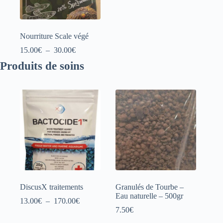
Nourriture Scale végé
Plage
15.00
€
–
30.00
€
de
Produits de soins
prix :
15.00€
à
30.00€
DiscusX traitements
Granulés de Tourbe –
Eau naturelle – 500gr
Plage
13.00
€
–
170.00
€
de
7.50
€
prix :