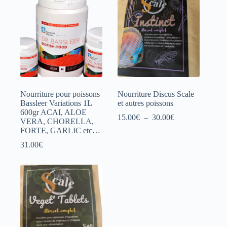
Nourriture pour poissons
Nourriture Discus Scale
Bassleer Variations 1L
et autres poissons
600gr ACAI, ALOE
Plage
15.00
€
–
30.00
€
VERA, CHORELLA,
de
FORTE, GARLIC etc…
prix :
15.00€
31.00
€
à
30.00€