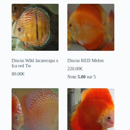
à
110.00€
Discus Wild Jacarecapa x
Discus RED Melon
Ica red Tw
220.00
€
80.00
€
Note
5.00
sur 5