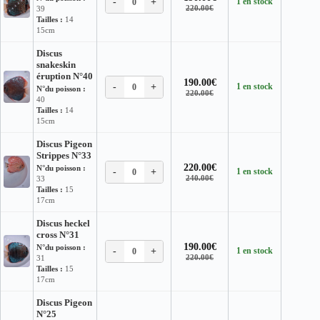
-
+
1 en stock
0
Le
Le
220.00
€
39
prix
prix
Tailles :
14
initial
actuel
15cm
était :
est :
220.00€.
190.00€.
Discus
snakeskin
éruption N°40
190.00
€
-
+
1 en stock
0
N°du poisson :
Le
Le
220.00
€
40
prix
prix
Tailles :
14
initial
actuel
15cm
était :
est :
220.00€.
190.00€.
Discus Pigeon
Strippes N°33
220.00
€
N°du poisson :
-
+
1 en stock
0
Le
Le
240.00
€
33
prix
prix
Tailles :
15
initial
actuel
17cm
était :
est :
240.00€.
220.00€.
Discus heckel
cross N°31
190.00
€
N°du poisson :
-
+
1 en stock
0
Le
Le
220.00
€
31
prix
prix
Tailles :
15
initial
actuel
17cm
était :
est :
220.00€.
190.00€.
Discus Pigeon
N°25