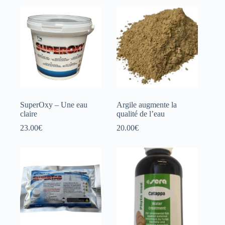
13.00€
à
170.00€
SuperOxy – Une eau
Argile augmente la
claire
qualité de l’eau
23.00
€
20.00
€