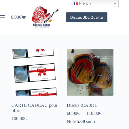
Passer
French
au
contenu
0.00
€
Discus JDL Qualité
Panier
d’achat
CARTE CADEAU pour
Discus ICA JDL
offrir
Plage
60.00
€
–
110.00
€
de
100.00
€
Note
5.00
sur 5
prix :
60.00€