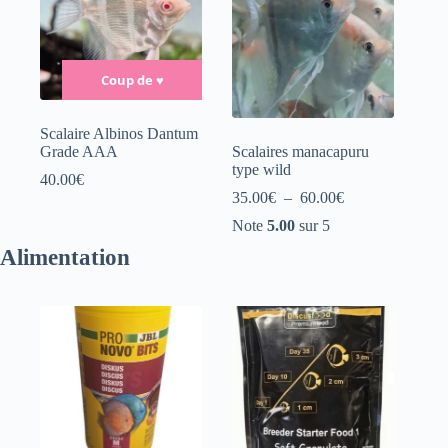
Coup de
♥
Scalaire Albinos Dantum
Grade AAA
Scalaires manacapuru
type wild
40.00
€
Plage
35.00
€
–
60.00
€
de
Note
5.00
sur 5
prix :
35.00€
Alimentation
à
60.00€