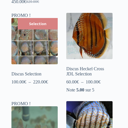
450.00
€
620.00
€
Le
Le
prix
prix
initial
actuel
PROMO !
était :
est :
Selection
620.00€.
450.00€.
Discus Heckel Cross
Discus Selection
JDL Selection
Plage
Plage
100.00
€
–
220.00
€
60.00
€
–
100.00
€
de
de
Note
5.00
sur 5
prix :
prix :
100.00€
60.00€
à
à
PROMO !
220.00€
100.00€