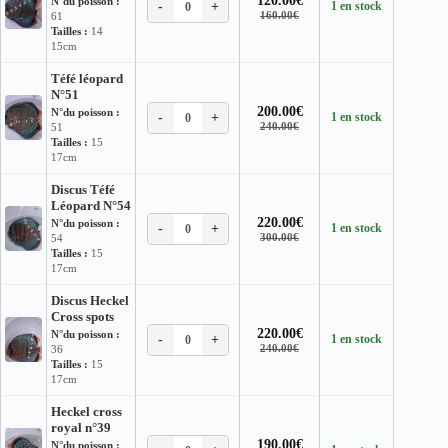
120.00
€
N°du poisson :
-
+
1 en stock
0
Le
Le
160.00
€
61
prix
prix
Tailles :
14
initial
actuel
15cm
était :
est :
160.00€.
120.00€.
Téfé léopard
N°51
200.00
€
N°du poisson :
-
+
1 en stock
0
Le
Le
240.00
€
51
prix
prix
Tailles :
15
initial
actuel
17cm
était :
est :
240.00€.
200.00€.
Discus Téfé
Léopard N°54
220.00
€
N°du poisson :
-
+
1 en stock
0
Le
Le
300.00
€
54
prix
prix
Tailles :
15
initial
actuel
17cm
était :
est :
300.00€.
220.00€.
Discus Heckel
Cross spots
220.00
€
N°du poisson :
-
+
1 en stock
0
Le
Le
240.00
€
36
prix
prix
Tailles :
15
initial
actuel
17cm
était :
est :
240.00€.
220.00€.
Heckel cross
royal n°39
190.00
€
N°du poisson :