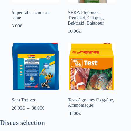
SuperTab – Une eau
SERA Phytomed
saine
Tremazid, Catappa,
Baktazid, Baktopur
3.00
€
10.00
€
Sera Toxivec
Tests à gouttes Oxygène,
Ammoniaque
Plage
20.00
€
–
38.00
€
de
18.00
€
prix :
Discus sélection
20.00€
à