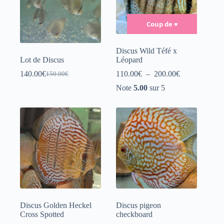
Coup de
♥
Discus Wild Téfé x
Lot de Discus
Léopard
Plage
140.00
€
110.00
€
–
200.00
€
150.00
€
Le
Le
de
prix
prix
Note
5.00
sur 5
prix :
initial
actuel
110.00€
était :
est :
à
150.00€.
140.00€.
200.00€
Discus Golden Heckel
Discus pigeon
Cross Spotted
checkboard