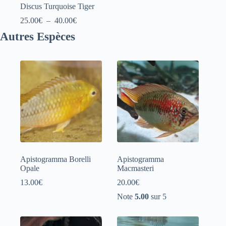
Discus Turquoise Tiger
Plage
25.00
€
–
40.00
€
de
Autres Espèces
prix :
25.00€
à
40.00€
Apistogramma Borelli
Apistogramma
Opale
Macmasteri
13.00
€
20.00
€
Note
5.00
sur 5