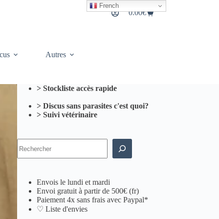
French
0.00
€
Panier
d’achat
cus
Autres
> Stockliste accès rapide
> Discus sans parasites c'est quoi?
> Suivi vétérinaire
Rechercher
Envois le lundi et mardi
Envoi gratuit à partir de 500€ (fr)
Paiement 4x sans frais avec Paypal*
♡ Liste d'envies