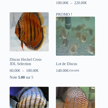
Plage
100.00
€
–
220.00
€
de
prix :
PROMO !
100.00€
à
220.00€
Discus Heckel Cross
JDL Selection
Lot de Discus
Plage
60.00
€
–
100.00
€
140.00
€
150.00
€
Le
Le
de
prix
prix
Note
5.00
sur 5
prix :
initial
actuel
60.00€
était :
est :
à
150.00€.
140.00€.
100.00€