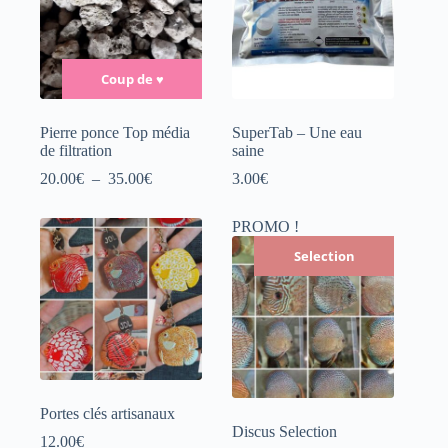
Coup de
♥
Pierre ponce Top média
SuperTab – Une eau
de filtration
saine
Plage
20.00
€
–
35.00
€
3.00
€
de
prix :
PROMO !
20.00€
à
Selection
35.00€
Portes clés artisanaux
Discus Selection
12.00
€