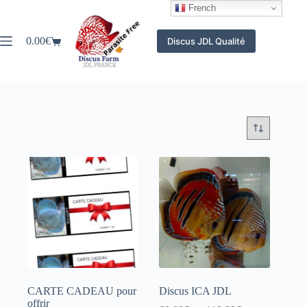
Passer
French
au
contenu
0.00
€
Discus JDL Qualité
Panier
d’achat
CARTE CADEAU pour
Discus ICA JDL
offrir