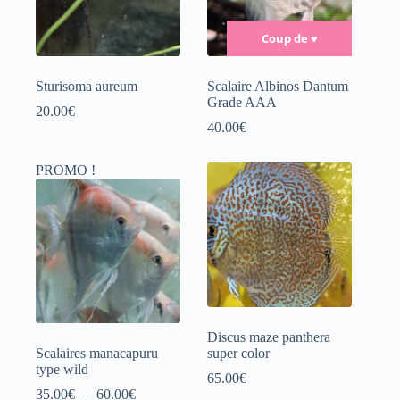
Coup de
♥
Sturisoma aureum
Scalaire Albinos Dantum
Grade AAA
20.00
€
40.00
€
PROMO !
Discus maze panthera
Scalaires manacapuru
super color
type wild
65.00
€
Plage
35.00
€
–
60.00
€