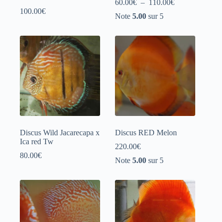
Plage
60.00
€
–
110.00
€
de
100.00
€
Note
5.00
sur 5
prix :
60.00€
à
110.00€
Discus Wild Jacarecapa x
Discus RED Melon
Ica red Tw
220.00
€
80.00
€
Note
5.00
sur 5