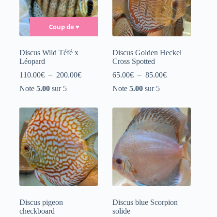
Coup de
♥
Discus Wild Téfé x
Discus Golden Heckel
Léopard
Cross Spotted
Plage
Plage
110.00
€
–
200.00
€
65.00
€
–
85.00
€
de
de
Note
5.00
sur 5
Note
5.00
sur 5
prix :
prix :
110.00€
65.00€
à
à
200.00€
85.00€
Discus pigeon
Discus blue Scorpion
checkboard
solide