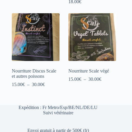
de
18.00
€
prix :
20.00€
à
38.00€
Nourriture Discus Scale
Nourriture Scale végé
et autres poissons
Plage
15.00
€
–
30.00
€
Plage
de
15.00
€
–
30.00
€
de
prix :
prix :
15.00€
15.00€
à
à
30.00€
Expédition : Fr Metro/Esp/BE/NL/DE/LU
30.00€
Suivi vétérinaire
Envoi gratuit à partir de 500€ (fr)