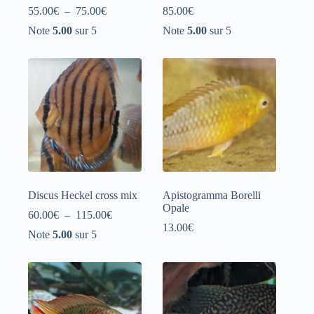
Plage
55.00
€
–
75.00
€
85.00
€
de
Note
5.00
sur 5
Note
5.00
sur 5
prix :
55.00€
à
75.00€
Discus Heckel cross mix
Apistogramma Borelli
Opale
Plage
60.00
€
–
115.00
€
de
13.00
€
Note
5.00
sur 5
prix :
60.00€
à
115.00€