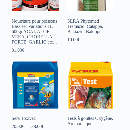
Nourriture pour poissons
SERA Phytomed
Bassleer Variations 1L
Tremazid, Catappa,
600gr ACAI, ALOE
Baktazid, Baktopur
VERA, CHORELLA,
10.00
€
FORTE, GARLIC etc…
31.00
€
Sera Toxivec
Tests à gouttes Oxygène,
Ammoniaque
Plage
20.00
€
–
38.00
€