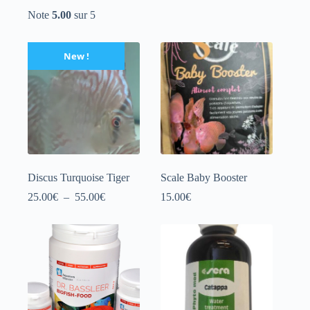
de
Note
5.00
sur 5
prix :
35.00€
à
New !
60.00€
Discus Turquoise Tiger
Scale Baby Booster
Plage
25.00
€
–
55.00
€
15.00
€
de
prix :
25.00€
à
55.00€