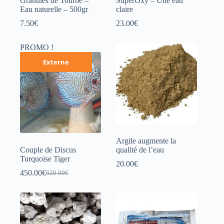
Granulés de Tourbe –
SuperOxy – Une eau
Eau naturelle – 500gr
claire
7.50
€
23.00
€
PROMO !
Externe
Argile augmente la
Couple de Discus
qualité de l’eau
Turquoise Tiger
20.00
€
450.00
€
620.00
€
Le
Le
prix
prix
initial
actuel
était :
est :
620.00€.
450.00€.