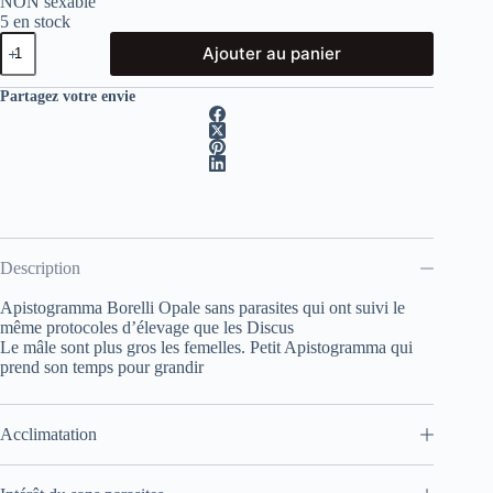
NON sexable
5 en stock
quantité
Ajouter au panier
de
Apistogramma
Borelli
Partagez votre envie
Opale
Description
Apistogramma Borelli Opale sans parasites qui ont suivi le
même protocoles d’élevage que les Discus
Le mâle sont plus gros les femelles. Petit Apistogramma qui
prend son temps pour grandir
Acclimatation